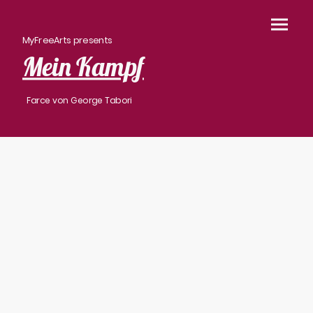
MyFreeArts presents
Mein Kampf
Farce von George Tabori